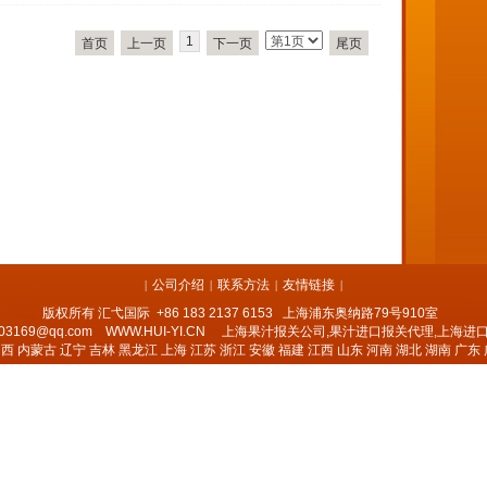
1
首页
上一页
下一页
尾页
公司介绍
联系方法
友情链接
|
|
|
|
版权所有
汇弋国际
+86 183 2137 6153
上海浦东奥纳路79号910室
03169@qq.com
WWW.HUI-YI.CN
上海果汁报关公司
,
果汁进口报关代理
,
上海进
山西
内蒙古
辽宁
吉林
黑龙江
上海
江苏
浙江
安徽
福建
江西
山东
河南
湖北
湖南
广东