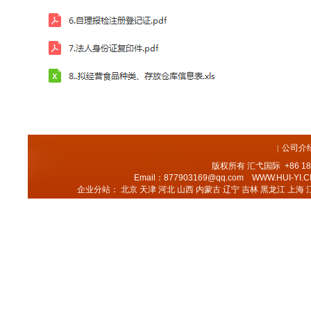
公司介
|
版权所有
汇弋国际
+86 18
Email：877903169@qq.com
WWW.HUI-YI.C
企业分站：
北京
天津
河北
山西
内蒙古
辽宁
吉林
黑龙江
上海