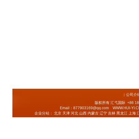
公司介
|
版权所有
汇弋国际
+86 18
Email：877903169@qq.com
WWW.HUI-YI.C
企业分站：
北京
天津
河北
山西
内蒙古
辽宁
吉林
黑龙江
上海